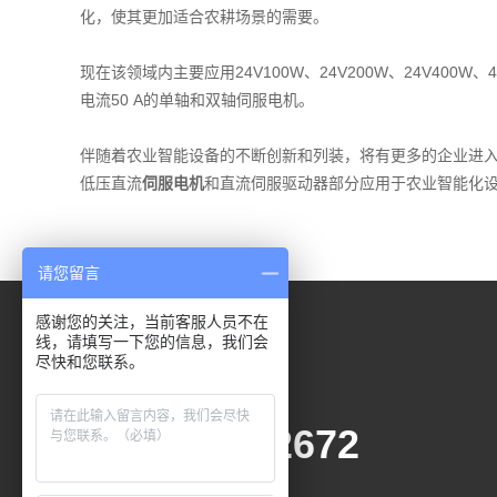
化，使其更加适合农耕场景的需要。
现在该领域内主要应用24V100W、24V200W、24V400W
电流50 A的单轴和双轴伺服电机。
伴随着农业智能设备的不断创新和列装，将有更多的企业进
低压直流
伺服电机
和直流伺服驱动器部分应用于农业智能化
请您留言
contact us
感谢您的关注，当前客服人员不在
线，请填写一下您的信息，我们会
尽快和您联系。
全国统一服务热线
Unified national service hotline
0755-21042672